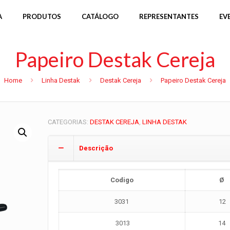
A
PRODUTOS
CATÁLOGO
REPRESENTANTES
EV
Papeiro Destak Cereja
Home
Linha Destak
Destak Cereja
Papeiro Destak Cereja
CATEGORIAS:
DESTAK CEREJA
,
LINHA DESTAK
Descrição
Codigo
Ø
3031
12
3013
14